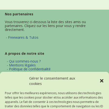
Nos partenaires
Vous trouverez ci-dessous la liste des sites amis ou
partenaires. Cliquez-sur les liens pour vous y rendre
directement.
-
Freewares & Tutos
A propos de notre site
-
Qui sommes-nous ?
-
Mentions légales
-
Politique de confidentialité
-
Politique d'utilisation des cookies
-
Archives
Gérer le consentement aux
-
Contact
cookies
-
Plan du site
Pour offrir les meilleures expériences, nous utilisons des technologies
telles que les cookies pour stocker et/ou accéder aux informations des
Actualités et thématiques
appareils. Le fait de consentir à ces technologies nous permettra de
traiter des données telles que le comportement de navigation ou les ID
-
Excel