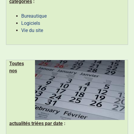
catégories
:
Bureautique
Logiciels
Vie du site
Toutes
nos
actualités triées par date
: