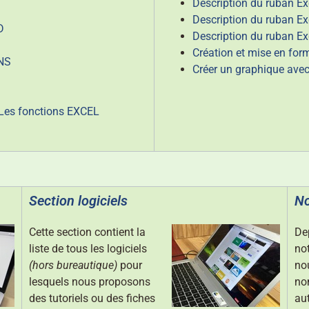
Description du ruban Ex
Description du ruban Exc
D
Description du ruban Ex
Création et mise en for
ENS
Créer un graphique avec
Les fonctions EXCEL
Section logiciels
No
Cette section contient la
Dep
liste de tous les logiciels
not
(hors bureautique)
pour
no
lesquels nous proposons
no
des tutoriels ou des fiches
aut