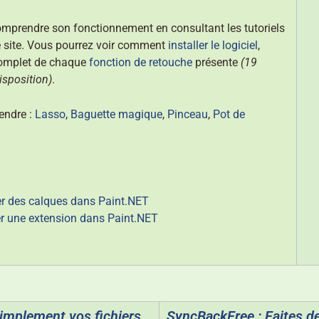
comprendre son fonctionnement en consultant les tutoriels
e site. Vous pourrez voir comment
installer le logiciel
,
 complet de chaque
fonction de retouche
présente
(19
isposition)
.
endre :
Lasso
,
Baguette magique
,
Pinceau
,
Pot de
ser des calques dans Paint.NET
ler une extension dans Paint.NET
implement vos fichiers
SyncBackFree : Faites d