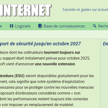
Tutoriels et guides sur la bure
e
Logiciels
Base de connaissances
Rech
port de sécurité jusqu’en octobre 2027
De
ateurs dont les ordinateurs
tournent toujours sur
du support était initialement prévue pour octobre 2025,
soft vient d’annoncer
une nouvelle extension
.
étendues (ESU)
seront disponibles gratuitement pour les
ent, cela signifie que votre système d’exploitation
nécessaires pour se protéger contre les nouvelles menaces
disposant d’ordinateurs considérés comme « non
nt les performances restent toujours très correctes
e voir imposer un remplacement de matériel.