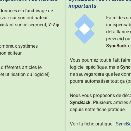
importants
 données et d’archivage de
 avoir sur son ordinateur.
Faire des s
xistant sur ce segment,
7-Zip
indispensabl
défaillance 
prévenir)
ou 
SyncBack
es
 nombreux systèmes
son éditeur.
Vous pourriez tout à fait fa
logiciel spécifique, mais
Sync
ifférents articles le
ne sauvegardera que les donn
t utilisation du logiciel)
pourra automatiser tout ça (pa
Nous vous proposons de déc
SyncBack
. Plusieurs articles
depuis notre fiche pratique.
Voir la fiche pratique :
SyncBa