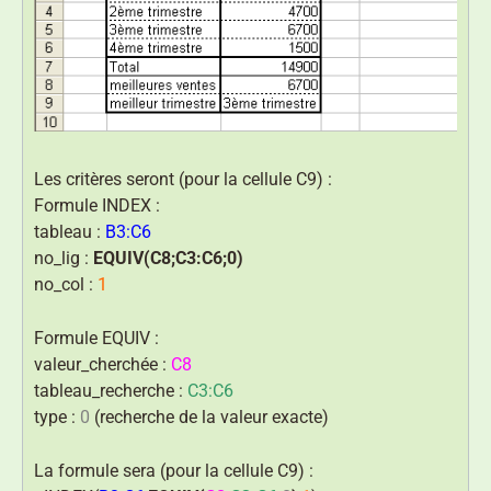
Les critères seront (pour la cellule C9) :
Formule INDEX :
tableau :
B3:C6
no_lig :
EQUIV(C8;C3:C6;0)
no_col :
1
Formule EQUIV :
valeur_cherchée :
C8
tableau_recherche :
C3:C6
type :
0
(recherche de la valeur exacte)
La formule sera (pour la cellule C9) :