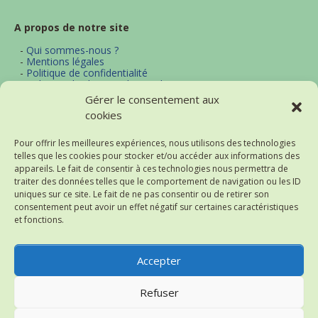
A propos de notre site
-
Qui sommes-nous ?
-
Mentions légales
-
Politique de confidentialité
-
Politique d'utilisation des cookies
-
Archives
Gérer le consentement aux
-
Contact
cookies
-
Plan du site
Pour offrir les meilleures expériences, nous utilisons des technologies
telles que les cookies pour stocker et/ou accéder aux informations des
Actualités et thématiques
appareils. Le fait de consentir à ces technologies nous permettra de
traiter des données telles que le comportement de navigation ou les ID
-
Excel
uniques sur ce site. Le fait de ne pas consentir ou de retirer son
-
Word
consentement peut avoir un effet négatif sur certaines caractéristiques
-
Bureautique
et fonctions.
-
Logiciels
-
Notre flux d'actualités (RSS)
-
Historique des actualités
Accepter
Refuser