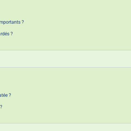
importants ?
ardés ?
atée ?
 ?