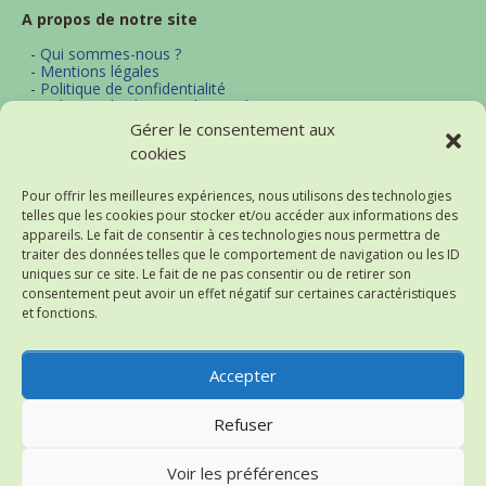
A propos de notre site
-
Qui sommes-nous ?
-
Mentions légales
-
Politique de confidentialité
-
Politique d'utilisation des cookies
-
Archives
Gérer le consentement aux
-
Contact
cookies
-
Plan du site
Pour offrir les meilleures expériences, nous utilisons des technologies
telles que les cookies pour stocker et/ou accéder aux informations des
Actualités et thématiques
appareils. Le fait de consentir à ces technologies nous permettra de
traiter des données telles que le comportement de navigation ou les ID
-
Excel
uniques sur ce site. Le fait de ne pas consentir ou de retirer son
-
Word
consentement peut avoir un effet négatif sur certaines caractéristiques
-
Bureautique
et fonctions.
-
Logiciels
-
Notre flux d'actualités (RSS)
-
Historique des actualités
Accepter
Refuser
Thème : Superposition par
Kaira
.
2004-2026 Astuces-Internet
Voir les préférences