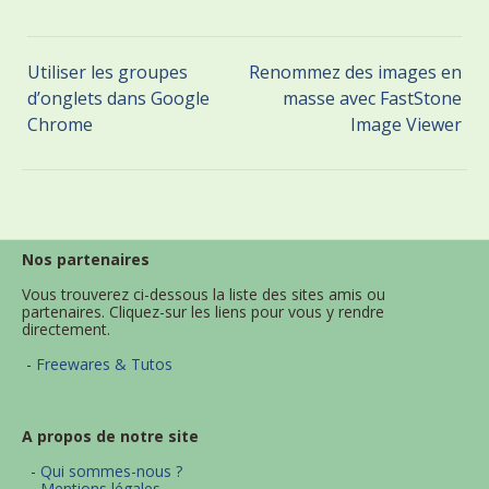
Utiliser les groupes
Renommez des images en
d’onglets dans Google
masse avec FastStone
Chrome
Image Viewer
Nos partenaires
Vous trouverez ci-dessous la liste des sites amis ou
partenaires. Cliquez-sur les liens pour vous y rendre
directement.
-
Freewares & Tutos
A propos de notre site
-
Qui sommes-nous ?
-
Mentions légales