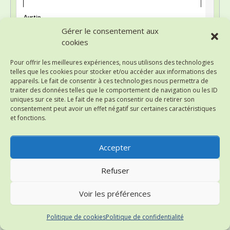
Gérer le consentement aux
cookies
Pour offrir les meilleures expériences, nous utilisons des technologies
telles que les cookies pour stocker et/ou accéder aux informations des
appareils. Le fait de consentir à ces technologies nous permettra de
traiter des données telles que le comportement de navigation ou les ID
uniques sur ce site. Le fait de ne pas consentir ou de retirer son
consentement peut avoir un effet négatif sur certaines caractéristiques
et fonctions.
Accepter
Pied de page
: Permet de créer un pied de page dans
Refuser
lequel vous pourrez mettre du contenu (nom d’auteur,
date, numéro de page, etc.) qui sera répété sur
Voir les préférences
chacune de vos pages. Le pied de page se situe dans
la partie basse de votre document.
Politique de cookies
Politique de confidentialité