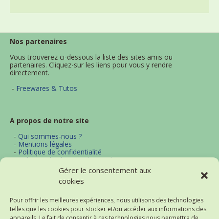
Nos partenaires
Vous trouverez ci-dessous la liste des sites amis ou
partenaires. Cliquez-sur les liens pour vous y rendre
directement.
-
Freewares & Tutos
A propos de notre site
-
Qui sommes-nous ?
-
Mentions légales
-
Politique de confidentialité
-
Politique d'utilisation des cookies
-
Archives
Gérer le consentement aux
-
Contact
cookies
-
Plan du site
Pour offrir les meilleures expériences, nous utilisons des technologies
telles que les cookies pour stocker et/ou accéder aux informations des
Actualités et thématiques
appareils. Le fait de consentir à ces technologies nous permettra de