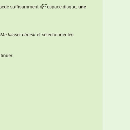
 possède suffisamment despace disque,
une
n
Me laisser choisir
et sélectionner les
tinuer.