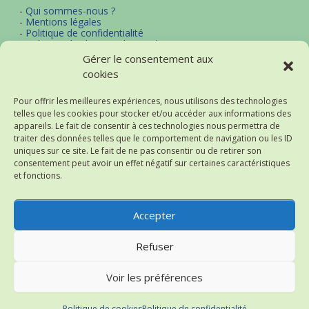
-
Qui sommes-nous ?
-
Mentions légales
-
Politique de confidentialité
-
Politique d'utilisation des cookies
-
Archives
Gérer le consentement aux
-
Contact
cookies
-
Plan du site
Pour offrir les meilleures expériences, nous utilisons des technologies
telles que les cookies pour stocker et/ou accéder aux informations des
Actualités et thématiques
appareils. Le fait de consentir à ces technologies nous permettra de
traiter des données telles que le comportement de navigation ou les ID
-
Excel
uniques sur ce site. Le fait de ne pas consentir ou de retirer son
-
Word
consentement peut avoir un effet négatif sur certaines caractéristiques
-
Bureautique
et fonctions.
-
Logiciels
-
Notre flux d'actualités (RSS)
-
Historique des actualités
Accepter
Refuser
Thème : Superposition par
Kaira
.
2004-2026 Astuces-Internet
Voir les préférences
(v2.1_prd_sys)
Lille - France
Politique de cookies
Politique de confidentialité