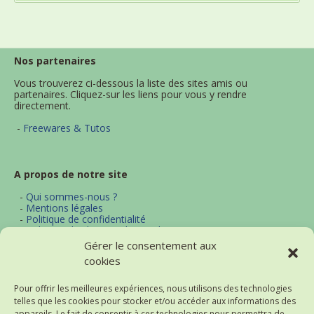
Nos partenaires
Vous trouverez ci-dessous la liste des sites amis ou
partenaires. Cliquez-sur les liens pour vous y rendre
directement.
-
Freewares & Tutos
A propos de notre site
-
Qui sommes-nous ?
-
Mentions légales
-
Politique de confidentialité
-
Politique d'utilisation des cookies
-
Archives
Gérer le consentement aux
-
Contact
cookies
-
Plan du site
Pour offrir les meilleures expériences, nous utilisons des technologies
telles que les cookies pour stocker et/ou accéder aux informations des
Actualités et thématiques
appareils. Le fait de consentir à ces technologies nous permettra de