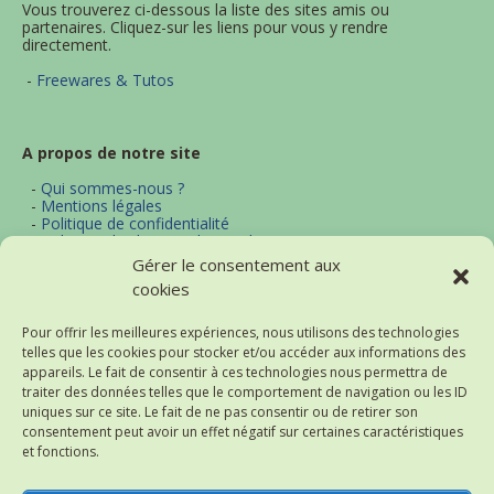
Vous trouverez ci-dessous la liste des sites amis ou
partenaires. Cliquez-sur les liens pour vous y rendre
directement.
-
Freewares & Tutos
A propos de notre site
-
Qui sommes-nous ?
-
Mentions légales
-
Politique de confidentialité
-
Politique d'utilisation des cookies
-
Archives
Gérer le consentement aux
-
Contact
cookies
-
Plan du site
Pour offrir les meilleures expériences, nous utilisons des technologies
telles que les cookies pour stocker et/ou accéder aux informations des
Actualités et thématiques
appareils. Le fait de consentir à ces technologies nous permettra de
traiter des données telles que le comportement de navigation ou les ID
-
Excel
uniques sur ce site. Le fait de ne pas consentir ou de retirer son
-
Word
consentement peut avoir un effet négatif sur certaines caractéristiques
-
Bureautique
et fonctions.
-
Logiciels
-
Notre flux d'actualités (RSS)