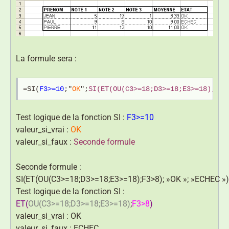
La formule sera :
=SI(
F3>=10
;"
OK
";
SI(ET(OU(C3>=18;D3>=18;E3>=18);F3>
Test logique de la fonction SI :
F3>=10
valeur_si_vrai :
OK
valeur_si_faux :
Seconde formule
Seconde formule :
SI(ET(OU(C3>=18;D3>=18;E3>=18);F3>8); »OK »; »ECHEC »)
Test logique de la fonction SI :
ET(
OU(C3>=18;D3>=18;E3>=18)
;
F3>8
)
valeur_si_vrai : OK
valeur_si_faux : ECHEC