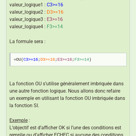
valeur_logique1 :
C3>=16
valeur_logique2 :
D3>=16
valeur_logique3 :
E3>=16
valeur_logique4 :
F3>=14
La formule sera :
=OU(
C3>=16
;
D3>=16
;
E3>=16
;
F3>=14
)
La fonction OU s’utilise généralement imbriquée dans
une autre fonction logique. Nous allons donc refaire
un exemple en utilisant la fonction OU imbriquée dans
la fonction SI.
Exemple
:
L’objectif est d’afficher OK si l’une des conditions est
remplie ou d’afficher ECHEC si aucune des conditions