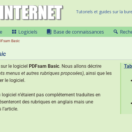
Tutoriels et guides sur la bure
e
Logiciels
Base de connaissances
Rech
PDFsam Basic
sic
sur le logiciel
PDFsam Basic
. Nous allons décrire
Tab
érents menus et autres rubriques proposées)
, ainsi que les
 le logiciel.
u logiciel n’étaient pas complétement traduites en
présenteront des rubriques en anglais mais une
’article.