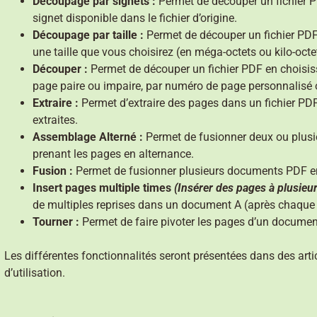
Découpage par signets :
Permet de découper un fichier P
signet disponible dans le fichier d’origine.
Découpage par taille :
Permet de découper un fichier PDF 
une taille que vous choisirez (en méga-octets ou kilo-octe
Découper :
Permet de découper un fichier PDF en choisiss
page paire ou impaire, par numéro de page personnalisé 
Extraire :
Permet d’extraire des pages dans un fichier PDF
extraites.
Assemblage Alterné :
Permet de fusionner deux ou plusi
prenant les pages en alternance.
Fusion :
Permet de fusionner plusieurs documents PDF en
Insert pages multiple times
(Insérer des pages à plusieur
de multiples reprises dans un document A (après chaqu
Tourner :
Permet de faire pivoter les pages d’un documen
Les différentes fonctionnalités seront présentées dans des art
d’utilisation.