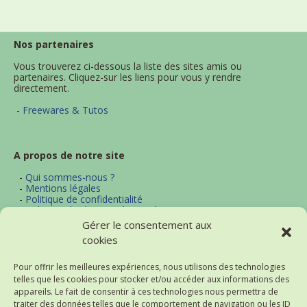
Nos partenaires
Vous trouverez ci-dessous la liste des sites amis ou
partenaires. Cliquez-sur les liens pour vous y rendre
directement.
-
Freewares & Tutos
A propos de notre site
-
Qui sommes-nous ?
-
Mentions légales
-
Politique de confidentialité
-
Politique d'utilisation des cookies
-
Archives
Gérer le consentement aux
-
Contact
cookies
-
Plan du site
Pour offrir les meilleures expériences, nous utilisons des technologies
telles que les cookies pour stocker et/ou accéder aux informations des
Actualités et thématiques
appareils. Le fait de consentir à ces technologies nous permettra de
traiter des données telles que le comportement de navigation ou les ID