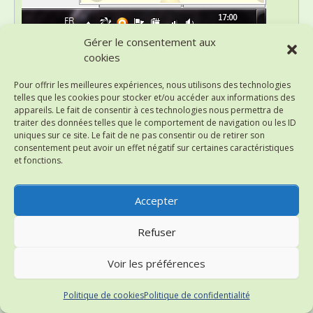
Gérer le consentement aux
cookies
Avertir avant de fermer l’interface : Affiche une
Pour offrir les meilleures expériences, nous utilisons des technologies
telles que les cookies pour stocker et/ou accéder aux informations des
fenêtre de confirmation lorsque l’interface est
appareils. Le fait de consentir à ces technologies nous permettra de
fermée et que le moteur est en cours d’utilisation
traiter des données telles que le comportement de navigation ou les ID
en tant que service.
uniques sur ce site. Le fait de ne pas consentir ou de retirer son
consentement peut avoir un effet négatif sur certaines caractéristiques
et fonctions.
Confirmer les sauvegardes manuelles : Permet
d’afficher une fenêtre de confirmation lorsque
Accepter
des tâches de sauvegardes sont lancées
manuellement.
Refuser
Aperçu :
Voir les préférences
Politique de cookies
Politique de confidentialité