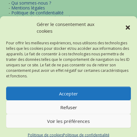
-
Qui sommes-nous ?
-
Mentions légales
-
Politique de confidentialité
-
Politique d'utilisation des cookies
-
Archives
Gérer le consentement aux
-
Contact
cookies
-
Plan du site
Pour offrir les meilleures expériences, nous utilisons des technologies
telles que les cookies pour stocker et/ou accéder aux informations des
Actualités et thématiques
appareils. Le fait de consentir à ces technologies nous permettra de
traiter des données telles que le comportement de navigation ou les ID
-
Excel
uniques sur ce site. Le fait de ne pas consentir ou de retirer son
-
Word
consentement peut avoir un effet négatif sur certaines caractéristiques
-
Bureautique
et fonctions.
-
Logiciels
-
Notre flux d'actualités (RSS)
-
Historique des actualités
Accepter
Refuser
Thème : Superposition par
Kaira
.
2004-2026 Astuces-Internet
Voir les préférences
(v2.1_prd_sys)
Lille - France
Politique de cookies
Politique de confidentialité