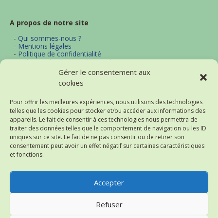
A propos de notre site
-
Qui sommes-nous ?
-
Mentions légales
-
Politique de confidentialité
-
Politique d'utilisation des cookies
-
Archives
Gérer le consentement aux
-
Contact
cookies
-
Plan du site
Pour offrir les meilleures expériences, nous utilisons des technologies
telles que les cookies pour stocker et/ou accéder aux informations des
Actualités et thématiques
appareils. Le fait de consentir à ces technologies nous permettra de
traiter des données telles que le comportement de navigation ou les ID
-
Excel
uniques sur ce site. Le fait de ne pas consentir ou de retirer son
-
Word
consentement peut avoir un effet négatif sur certaines caractéristiques
-
Bureautique
et fonctions.
-
Logiciels
-
Notre flux d'actualités (RSS)
-
Historique des actualités
Accepter
Refuser