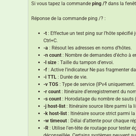
Si vous tapez la commande
ping /?
dans la fenêt
Réponse de la commande ping /? :
-t
: Effectue un test ping sur l’hôte spécifié 
Ctrl+C.
-a
: Résout les adresses en noms d’hôtes.
-n count
: Nombre de demandes d’écho à envo
-l size
: Taille du tampon d’envoi.
-f
: Active l’indicateur Ne pas fragmenter d
-i TTL
: Durée de vie.
-v TOS
: Type de service (IPv4 uniquement. L
-r count
: Itinéraire d’enregistrement du no
-s count
: Horodatage du nombre de sauts 
-j host-list
: Itinéraire source libre parmi la 
-k host-list
: Itinéraire source strict parmi l
-w timeout
: Délai d’attente pour chaque ré
-R
: Utilise l’en-tête de routage pour tester 
déconseillée. Certains systèmes peuvent sup