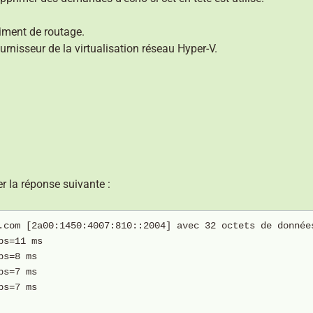
timent de routage.
ournisseur de la virtualisation réseau Hyper-V.
r la réponse suivante :
.com [2a00:1450:4007:810::2004] avec 32 octets de donnée
ps=11 ms
ps=8 ms
ps=7 ms
ps=7 ms