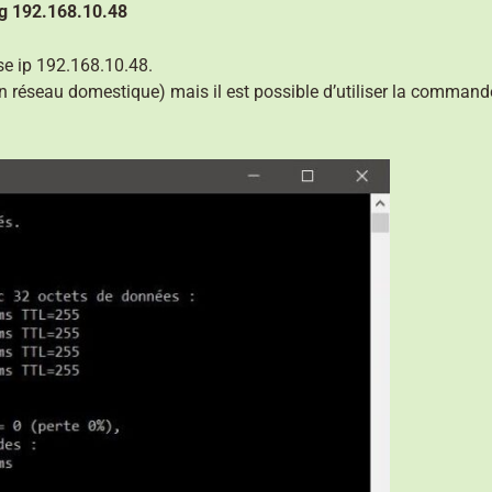
g 192.168.10.48
se ip 192.168.10.48.
 un réseau domestique) mais il est possible d’utiliser la command