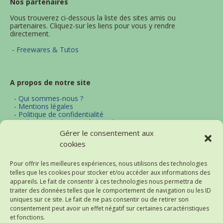
Nos partenaires
Vous trouverez ci-dessous la liste des sites amis ou
partenaires. Cliquez-sur les liens pour vous y rendre
directement.
-
Freewares & Tutos
A propos de notre site
-
Qui sommes-nous ?
-
Mentions légales
-
Politique de confidentialité
-
Politique d'utilisation des cookies
-
Archives
Gérer le consentement aux
-
Contact
cookies
-
Plan du site
Pour offrir les meilleures expériences, nous utilisons des technologies
telles que les cookies pour stocker et/ou accéder aux informations des
Actualités et thématiques
appareils. Le fait de consentir à ces technologies nous permettra de
traiter des données telles que le comportement de navigation ou les ID
-
Excel
uniques sur ce site. Le fait de ne pas consentir ou de retirer son
-
Word
consentement peut avoir un effet négatif sur certaines caractéristiques
-
Bureautique
et fonctions.
-
Logiciels