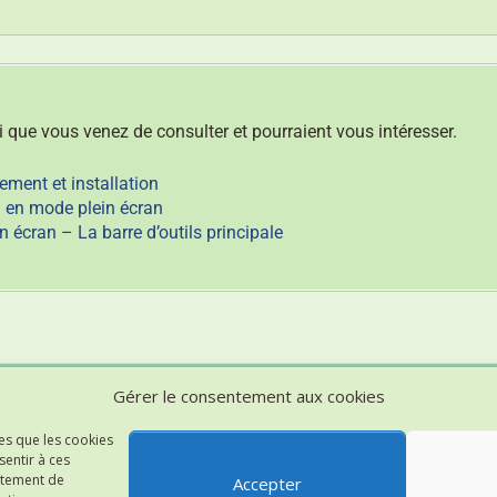
ui que vous venez de consulter et pourraient vous intéresser.
ment et installation
n en mode plein écran
écran – La barre d’outils principale
A propos de notre site
Gérer le consentement aux cookies
-
Qui sommes-nous ?
-
Mentions légales
les que les cookies
-
Politique de confidentialité
sentir à ces
-
Politique d'utilisation des cookies
rtement de
Accepter
-
Archives