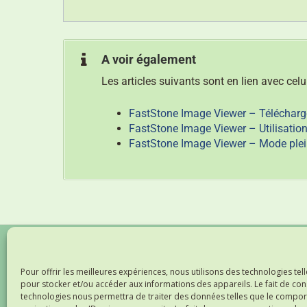
A voir également
Les articles suivants sont en lien avec cel
FastStone Image Viewer – Télécharge
FastStone Image Viewer – Utilisatio
FastStone Image Viewer – Mode plein 
Nos partenaires
Vous trouverez ci-dessous la liste des sites amis ou
partenaires. Cliquez-sur les liens pour vous y rendre
Pour offrir les meilleures expériences, nous utilisons des technologies tel
directement.
pour stocker et/ou accéder aux informations des appareils. Le fait de con
technologies nous permettra de traiter des données telles que le compo
-
Freewares & Tutos