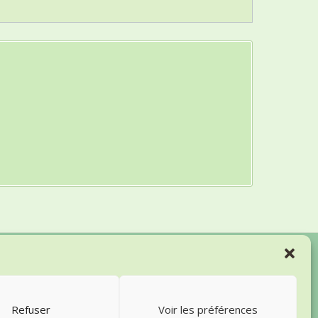
Actualités et thématiques
-
Excel
-
Word
-
Bureautique
-
Logiciels
Refuser
Voir les préférences