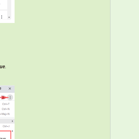
que
.