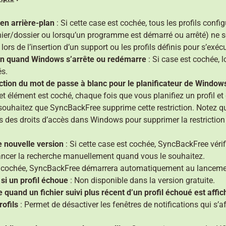
n arrière-plan
: Si cette case est cochée, tous les profils confi
ier/dossier ou lorsqu’un programme est démarré ou arrêté) ne se
er lors de l’insertion d’un support ou les profils définis pour s’ex
tion quand Windows s’arrête ou redémarre
: Si case est cochée,
és.
riction du mot de passe à blanc pour le planificateur de Window
et élément est coché, chaque fois que vous planifiez un profil et
ouhaitez que SyncBackFree supprime cette restriction. Notez que
s des droits d’accès dans Windows pour supprimer la restriction 
e nouvelle version
: Si cette case est cochée, SyncBackFree vérifi
ancer la recherche manuellement quand vous le souhaitez.
st cochée, SyncBackFree démarrera automatiquement au lancem
 si un profil échoue
: Non disponible dans la version gratuite.
e quand un fichier suivi plus récent d’un profil échoué est affic
rofils
: Permet de désactiver les fenêtres de notifications qui s’af