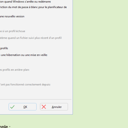
mple
: