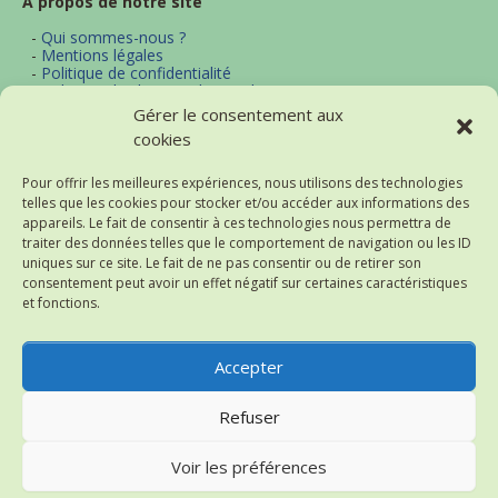
A propos de notre site
-
Qui sommes-nous ?
-
Mentions légales
-
Politique de confidentialité
-
Politique d'utilisation des cookies
-
Archives
Gérer le consentement aux
-
Contact
cookies
-
Plan du site
Pour offrir les meilleures expériences, nous utilisons des technologies
telles que les cookies pour stocker et/ou accéder aux informations des
Actualités et thématiques
appareils. Le fait de consentir à ces technologies nous permettra de
traiter des données telles que le comportement de navigation ou les ID
-
Excel
uniques sur ce site. Le fait de ne pas consentir ou de retirer son
-
Word
consentement peut avoir un effet négatif sur certaines caractéristiques
-
Bureautique
et fonctions.
-
Logiciels
-
Notre flux d'actualités (RSS)
-
Historique des actualités
Accepter
Refuser
Thème : Superposition par
Kaira
.
2004-2026 Astuces-Internet
Voir les préférences
(v2.1_prd_sys)