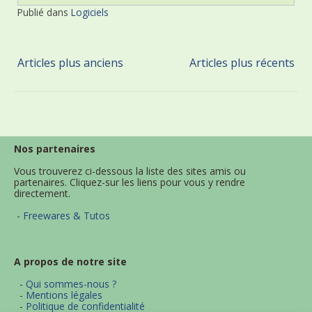
Publié dans
Logiciels
Articles plus anciens
Articles plus récents
Nos partenaires
Vous trouverez ci-dessous la liste des sites amis ou
partenaires. Cliquez-sur les liens pour vous y rendre
directement.
-
Freewares & Tutos
A propos de notre site
-
Qui sommes-nous ?
-
Mentions légales
-
Politique de confidentialité